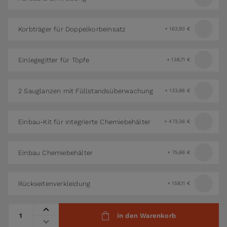
Korbträger für Doppelkorbeinsatz
+
163,93 €
Einlegegitter für Töpfe
+
138,71 €
2 Sauglanzen mit Füllstandsüberwachung
+
133,86 €
Einbau-Kit für integrierte Chemiebehälter
+
473,36 €
Einbau Chemiebehälter
+
75,66 €
Rückseitenverkleidung
+
158,11 €
Menge
in den Warenkorb