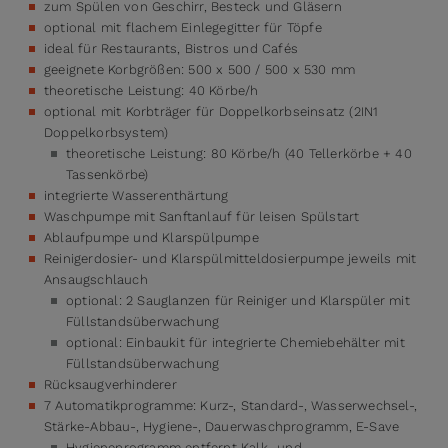
zum Spülen von Geschirr, Besteck und Gläsern
optional mit flachem Einlegegitter für Töpfe
ideal für Restaurants, Bistros und Cafés
geeignete Korbgrößen: 500 x 500 / 500 x 530 mm
theoretische Leistung: 40 Körbe/h
optional mit Korbträger für Doppelkorbseinsatz (2IN1
Doppelkorbsystem)
theoretische Leistung: 80 Körbe/h (40 Tellerkörbe + 40
Tassenkörbe)
integrierte Wasserenthärtung
Waschpumpe mit Sanftanlauf für leisen Spülstart
Ablaufpumpe und Klarspülpumpe
Reinigerdosier- und Klarspülmitteldosierpumpe jeweils mit
Ansaugschlauch
optional: 2 Sauglanzen für Reiniger und Klarspüler mit
Füllstandsüberwachung
optional: Einbaukit für integrierte Chemiebehälter mit
Füllstandsüberwachung
Rücksaugverhinderer
7 Automatikprogramme: Kurz-, Standard-, Wasserwechsel-,
Stärke-Abbau-, Hygiene-, Dauerwaschprogramm, E-Save
Hygieneprogramm entfernt Kalk- und