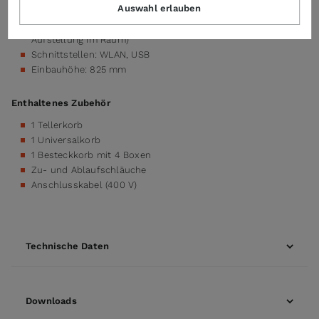
Auswahl erlauben
Tank, Gestell, Klarspülarme, Verkleidung CrNi-Stahl 1.4301
optional mit Rückseitenverkleidung (notwendig bei freier
Aufstellung im Raum)
Schnittstellen: WLAN, USB
Einbauhöhe: 825 mm
Enthaltenes Zubehör
1 Tellerkorb
1 Universalkorb
1 Besteckkorb mit 4 Boxen
Zu- und Ablaufschläuche
Anschlusskabel (400 V)
Technische Daten
Downloads