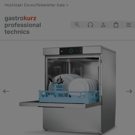
Hoshizaki Eiswürfebereiter Sale >
Zum Inhalt springen