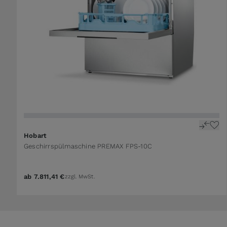
The price depends on the options chosen on the 
Hobart
Geschirrspülmaschine PREMAX FPS-10C
ab
7.811,41 €
zzgl. MwSt.