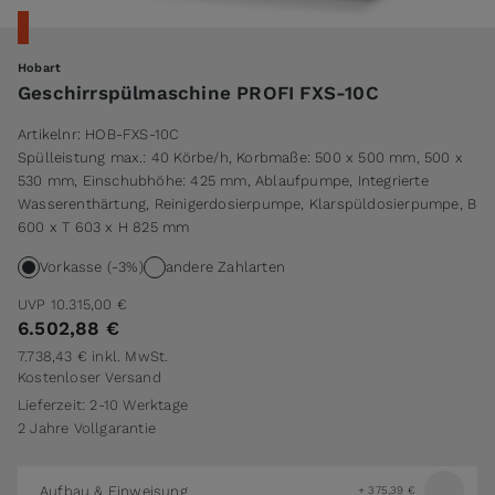
Hobart
Geschirrspülmaschine PROFI FXS-10C
Artikelnr:
HOB-FXS-10C
Spülleistung max.: 40 Körbe/h, Korbmaße: 500 x 500 mm, 500 x
530 mm, Einschubhöhe: 425 mm, Ablaufpumpe, Integrierte
Wasserenthärtung, Reinigerdosierpumpe, Klarspüldosierpumpe, B
600 x T 603 x H 825 mm
Vorkasse (-3%)
andere Zahlarten
UVP
10.315,00 €
6.502,88 €
7.738,43 €
inkl. MwSt.
Kostenloser Versand
Lieferzeit: 2-10 Werktage
2 Jahre Vollgarantie
Aufbau & Einweisung
+
375,39 €