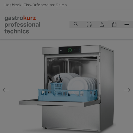
Hoshizaki Eiswürfebereiter Sale >
Zum Inhalt springen