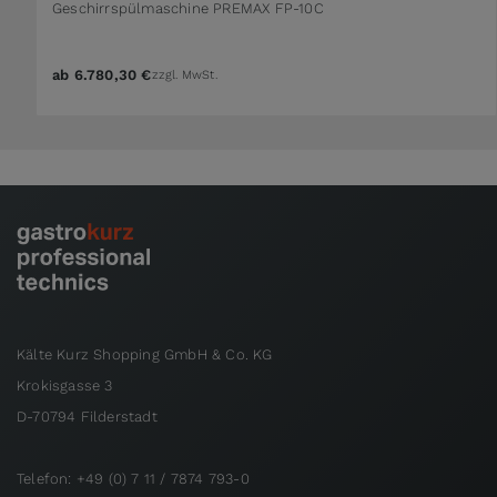
Geschirrspülmaschine PREMAX FP-10C
ab
6.780,30 €
zzgl. MwSt.
Kälte Kurz Shopping GmbH & Co. KG
Krokisgasse 3
D-70794 Filderstadt
Telefon: +49 (0) 7 11 / 7874 793-0