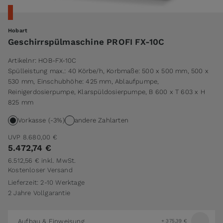
Hobart
Geschirrspülmaschine PROFI FX-10C
Artikelnr:
HOB-FX-10C
Spülleistung max.: 40 Körbe/h, Korbmaße: 500 x 500 mm, 500 x
530 mm, Einschubhöhe: 425 mm, Ablaufpumpe,
Reinigerdosierpumpe, Klarspüldosierpumpe, B 600 x T 603 x H
825 mm
Vorkasse (-3%)
andere Zahlarten
UVP
8.680,00 €
5.472,74 €
6.512,56 €
inkl. MwSt.
Kostenloser Versand
Lieferzeit: 2-10 Werktage
2 Jahre Vollgarantie
Aufbau & Einweisung
+
375,39 €