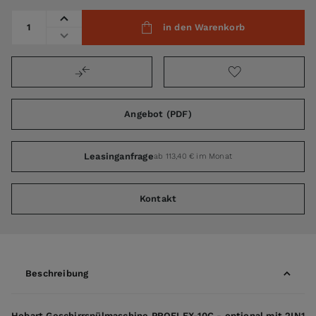
Menge
in den Warenkorb
Angebot (PDF)
Leasinganfrage
ab 113,40 € im Monat
Kontakt
Beschreibung
Hobart Geschirrspülmaschine PROFI FX-10C - optional mit 2IN1