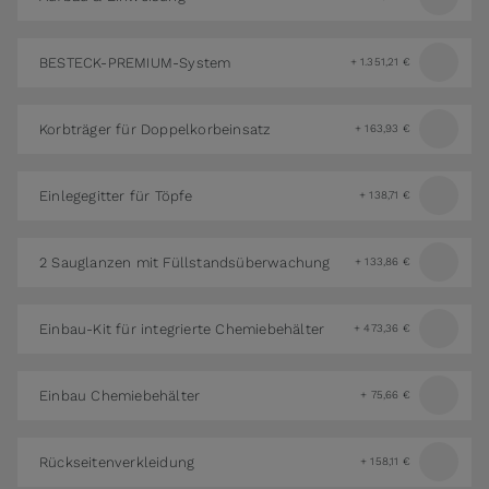
BESTECK-PREMIUM-System
+
1.351,21 €
Korbträger für Doppelkorbeinsatz
+
163,93 €
Einlegegitter für Töpfe
+
138,71 €
2 Sauglanzen mit Füllstandsüberwachung
+
133,86 €
Einbau-Kit für integrierte Chemiebehälter
+
473,36 €
Einbau Chemiebehälter
+
75,66 €
Rückseitenverkleidung
+
158,11 €