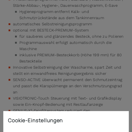
Stärke-Abbau-, Hygiene-, Dauerwaschprogramm, E-Save
Hygieneprogramm entfernt Kalk- und
Schmutzrückstände aus dem Tankinnenraum
automatisches Selbstreinigungsprogramm
optional mit BESTECK-PREMIUM-System
für sauberes und glänzendes Besteck, ohne zu Polieren
Programmauswahl erfolgt automatisch durch die
Maschine
inklusive PREMIUM-Besteckkorb (Höhe 199 mm) für 80
Besteckteile
Innovative Selbstreinigung der Wascharme, spart Zeit und
stellt ein einwandfreies Reinigungsergebnis sicher
SENSO-ACTIVE überwacht permanent den Schmutzeintrag
und passt die Klarspülmenge an den Verschmutzungsgrad
an
VISIOTRONIC-Touch Steuerung mit Text- und Grafikdisplay
sowie Ein-Knopf-Bedienung mit Restlaufanzeige
GENIUS-X²-Feinfiltersystem reduziert den
Reinigerverbrauch um bis zu 35%
Cookie-Einstellungen
SmartConnect App (5 Jahre kostenlos): Ermöglicht die
Analyse und Auswertung aller Betriebsdaten