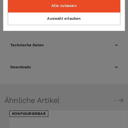
abgerundeten Ecken
Alle zulassen
Tür mit Halogenbeleuchtung und Zweifachverglasung
Türanschlag wahlweise rechts oder links
Auswahl erlauben
strahlwassergeschützt IPX4
Technische Daten
Downloads
Ähnliche Artikel
KONFIGURIERBAR