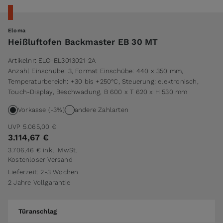
Eloma
Heißluftofen Backmaster EB 30 MT
Artikelnr:
ELO-EL3013021-2A
Anzahl Einschübe: 3, Format Einschübe: 440 x 350 mm,
Temperaturbereich: +30 bis +250°C, Steuerung: elektronisch,
Touch-Display, Beschwadung, B 600 x T 620 x H 530 mm
Vorkasse (-3%)
andere Zahlarten
UVP
5.065,00 €
3.114,67 €
3.706,46 €
inkl. MwSt.
Kostenloser Versand
Lieferzeit: 2-3 Wochen
2 Jahre Vollgarantie
Türanschlag
Türanschlag