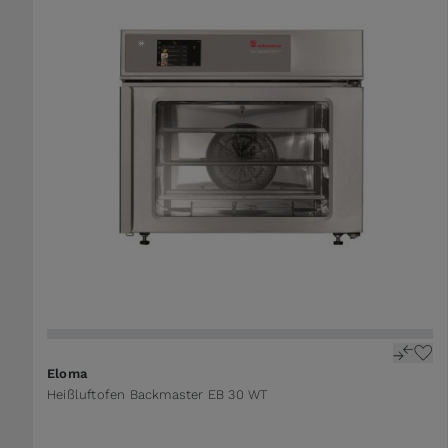
The price depends on the options chosen on the 
Eloma
Heißluftofen Backmaster EB 30 WT