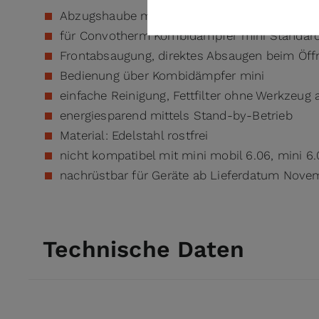
Abzugshaube mit 2 Geschwindigkeiten
für Convotherm Kombidämpfer mini Standard
Frontabsaugung, direktes Absaugen beim Öff
Bedienung über Kombidämpfer mini
einfache Reinigung, Fettfilter ohne Werkzeu
energiesparend mittels Stand-by-Betrieb
Material: Edelstahl rostfrei
nicht kompatibel mit mini mobil 6.06, mini 6.
nachrüstbar für Geräte ab Lieferdatum Nove
Technische Daten