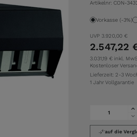
Artikelnr:
CON-343
Vorkasse (-3%)
UVP
3.920,00 €
2.547,22 
3.031,19 €
inkl. MwS
Kostenloser Versan
Lieferzeit: 2-3 Wo
1 Jahr Vollgarantie
Menge
auf die Vergl