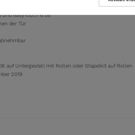
 und easyTouch 6.06
nen der Tür
g abnehmbar
06 auf Untergestell mit Rollen oder Stapelkit auf Rollen
mber 2019