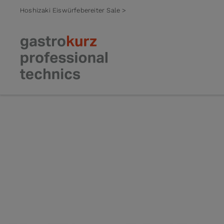
Hoshizaki Eiswürfebereiter Sale >
Zum Inhalt springen