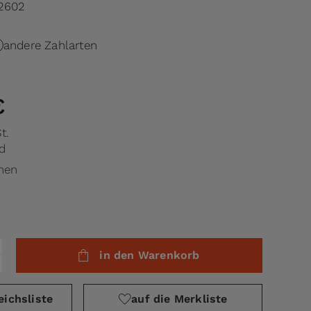
2602
andere Zahlarten
€
t.
d
chen
in den Warenkorb
eichsliste
auf die Merkliste