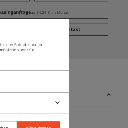
easinganfrage
ab 64,34 € im Monat
PDF)
Kontakt
für den Betrieb unserer
möglichen oder für
uben
Alle zulassen