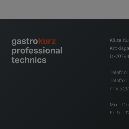
Kälte K
Krokisg
D-70794
Telefon:
Telefax:
mail@ga
Mo - Do:
Fr: 9 - 