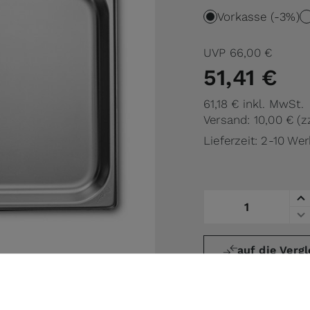
Vorkasse (-3%)
UVP
66,00 €
51,41 €
61,18 €
inkl. MwSt.
Versand: 10,00 €
(z
Lieferzeit: 2-10 We
Menge
auf die Vergl
Angebot (