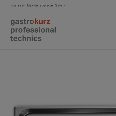
Hoshizaki Eiswürfebereiter Sale >
Zum Inhalt springen