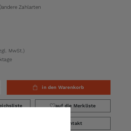
andere Zahlarten
zgl. MwSt.)
rktage
in den Warenkorb
eichsliste
auf die Merkliste
PDF)
Kontakt