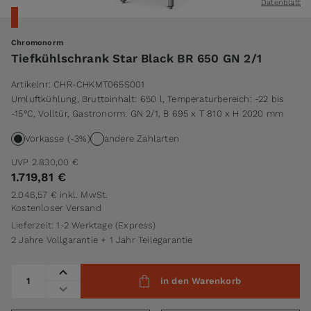
Datenblatt
Chromonorm
Tiefkühlschrank Star Black BR 650 GN 2/1
Artikelnr:
CHR-CHKMT065S001
Umluftkühlung, Bruttoinhalt: 650 l, Temperaturbereich: -22 bis
-15°C, Volltür, Gastronorm: GN 2/1, B 695 x T 810 x H 2020 mm
Vorkasse (-3%)
andere Zahlarten
UVP
2.830,00 €
1.719,81 €
2.046,57 €
inkl. MwSt.
Kostenloser Versand
Lieferzeit: 1-2 Werktage (Express)
2 Jahre Vollgarantie + 1 Jahr Teilegarantie
Menge
in den Warenkorb