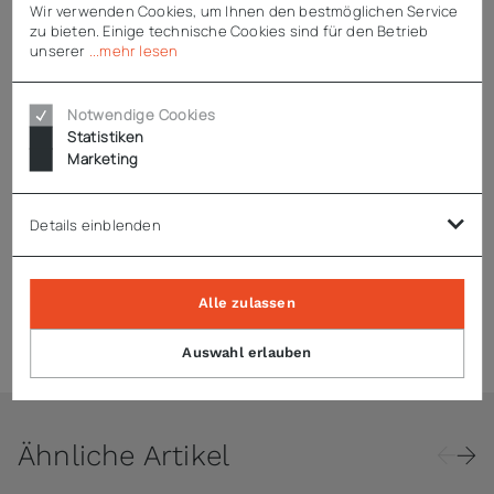
Enthaltenes Zubehör
Wir verwenden Cookies, um Ihnen den bestmöglichen Service
zu bieten. Einige technische Cookies sind für den Betrieb
3 Paar kippsichere und höhenverstellbare Auflageschienen
unserer
...mehr lesen
3 Tragroste GN 2/1 rilsaniert
Notwendige Cookies
Statistiken
Marketing
Technische Daten
Details einblenden
Downloads
Alle zulassen
Expressversand
Auswahl erlauben
Ähnliche Artikel