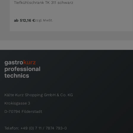
Tiefkühlschrank TK 311 schwarz
ab
512,16 €
zzgl. MwSt.
Kälte Kurz Shopping GmbH & Co. KG
Krokisgasse 3
D-70794 Filderstadt
Telefon: +49 (0) 7 11 / 7874 793-0