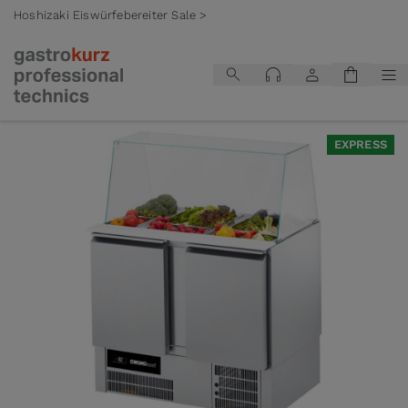
Hoshizaki Eiswürfebereiter Sale >
Zum Inhalt springen
EXPRESS