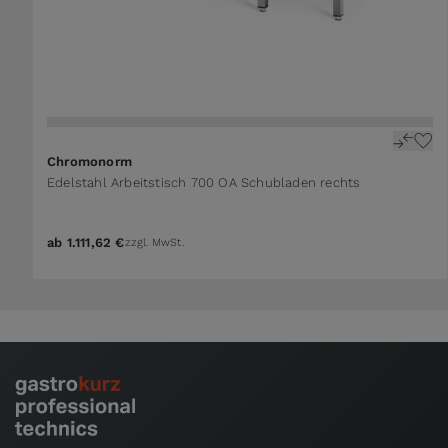
The price depends on the options chosen on the 
Chromonorm
Edelstahl Arbeitstisch 700 OA Schubladen rechts
ab
1.111,62 €
zzgl. MwSt.