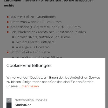
Chromonorm Edelstahl Arbeitstisch 700 MA Schubladen
rechts
700 mm tief, mit Grundboden
Breite wahlweise 800 - 2400 mm
Arbeitshöhe (Füße) verstellbar: 850 - 900 mm
Schubladenblock rechts mit 3 Kastenschubladen
Format GN 1/1, Nutzhöhe je 150 mm
mit integrierter Griffleiste
Auszüge aus Edelstahl
50 mm starke Tischplatte
mit Aufkantung hinten 50 mm
schalldämmend unterfüttert
Cookie-Einstellungen
mit umlaufendem Profil verstärkt
komplett aus rostfreiem Edelstahl CNS 18/10
Wir verwenden Cookies, um Ihnen den bestmöglichen Service
durchgehend fest verschweißt
zu bieten. Einige technische Cookies sind für den Betrieb
verschliffene Schweißnähte
unserer
...mehr lesen
Niveauausgleich von -5 / +10 mm möglich
Wertarbeit made in Germany
Notwendige Cookies
Statistiken