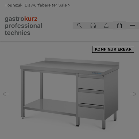
Hoshizaki Eiswürfebereiter Sale >
Zum Inhalt springen
KONFIGURIERBAR