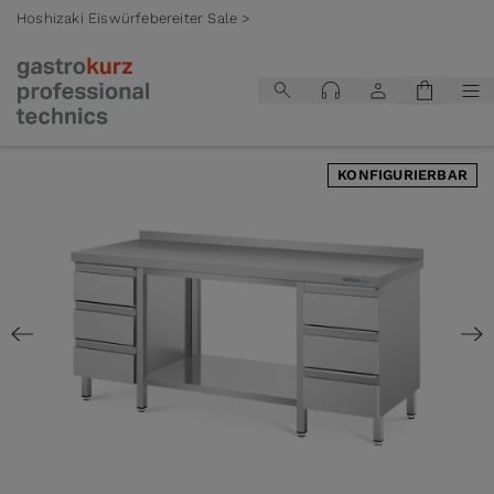
Hoshizaki Eiswürfebereiter Sale >
Zum Inhalt springen
KONFIGURIERBAR