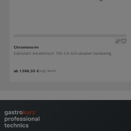
The price depends on the options chosen on the 
Chromonorm
Edelstahl Arbeitstisch 700 OA Schubladen beidseitig
ab
1.566,55 €
zzgl. MwSt.