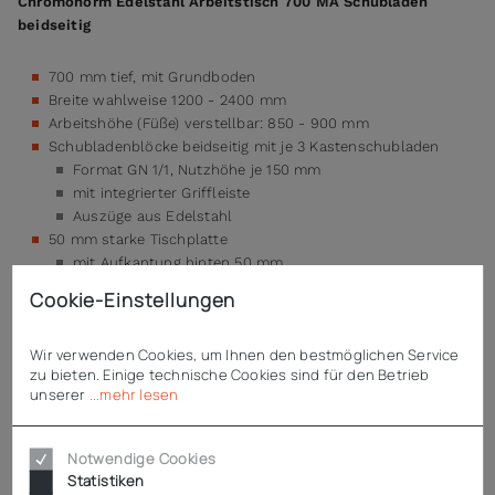
Chromonorm Edelstahl Arbeitstisch 700 MA Schubladen
beidseitig
700 mm tief, mit Grundboden
Breite wahlweise 1200 - 2400 mm
Arbeitshöhe (Füße) verstellbar: 850 - 900 mm
Schubladenblöcke beidseitig mit je 3 Kastenschubladen
Format GN 1/1, Nutzhöhe je 150 mm
mit integrierter Griffleiste
Auszüge aus Edelstahl
50 mm starke Tischplatte
mit Aufkantung hinten 50 mm
schalldämmend unterfüttert
Cookie-Einstellungen
mit umlaufendem Profil verstärkt
komplett aus rostfreiem Edelstahl CNS 18/10
Wir verwenden Cookies, um Ihnen den bestmöglichen Service
durchgehend fest verschweißt
zu bieten. Einige technische Cookies sind für den Betrieb
verschliffene Schweißnähte
unserer
...mehr lesen
Niveauausgleich von -5 / +10 mm möglich
Wertarbeit made in Germany
Notwendige Cookies
Statistiken