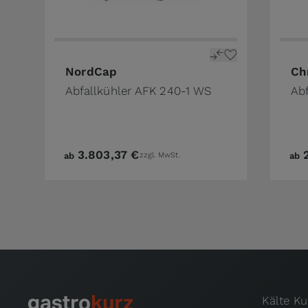
NordCap
Ch
Abfallkühler AFK 240-1 WS
Abf
3.803,37 €
ab
zzgl. MwSt.
ab
Kälte K