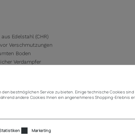
aus Edelstahl (CHR)
 vor Verschmutzungen
äumten Boden
icher Verdampfer
 den bestmöglichen Service zu bieten. Einige technische Cookies sind 
inter dem Maschinenfach
ährend andere Cookies Ihnen ein angenehmeres Shopping-Erlebnis er
montiert
er Griffleiste
n
Statistiken
Marketing