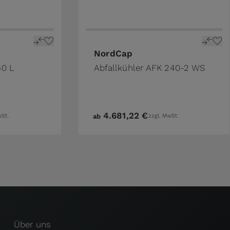
NordCap
40 L
Abfallkühler AFK 240-2 WS
4.681,22 €
wSt.
ab
zzgl. MwSt.
Über uns