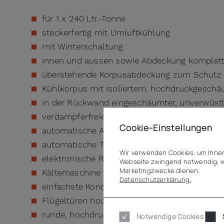
für 1 x 240 Ltr.-Tonne
steckerfertig mit Umluftkühlung
mit Winterschaltung
innen und aussen sowie Abdeckung komplett 
überstehende Korpusabdeckung zum Schutz
Kühlkorpus mit isoliertem, hochdruckgesch
in der Rückwand eingeschäumter, unverwüstl
verdampferfreier Innenraum
Cookie-Einstellungen
automatische Abtauung
automatische Tauwasserverdunstung
Wir verwenden Cookies, um Ihnen
elektronische Regelung mit Digitalanzeige h
Webseite zwingend notwendig, w
Marketingzwecke dienen.
Kältemaschine für Servicezwecke beweglich 
Datenschutzerklärung.
einfachste Kondensatorreinigung möglich
Flügeltüren hochdruckgeschäumt mit integriert
runde, hochdruckgeschäumte Einwurfklappe
Notwendige Cookies