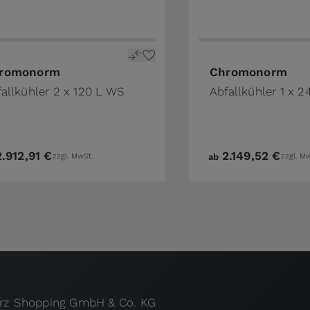
romonorm
Chromonorm
allkühler 2 x 120 L WS
Abfallkühler 1 x 2
2.912,91 €
2.149,52 €
zzgl. MwSt.
ab
zzgl. M
urz Shopping GmbH & Co. KG