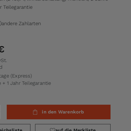
r Teilegarantie
andere Zahlarten
€
wSt.
d
ktage (Express)
 + 1 Jahr Teilegarantie
in den Warenkorb
eichsliste
auf die Merkliste