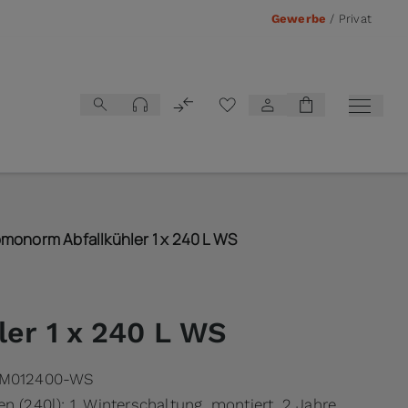
Gewerbe
/
Privat
Vergleichsliste
monorm Abfallkühler 1 x 240 L WS
ler 1 x 240 L WS
M012400-WS
n (240l): 1, Winterschaltung, montiert, 2 Jahre