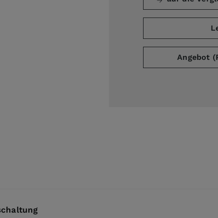
L
Angebot (
schaltung