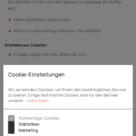
GN-Behälter 1/1 GN und hält Speisen zuverlässig am Buffet
kalt.
Siehe Datenblatt (Downloads)
Nicht im Lieferumfang enthalten: GN-Behälter
Enthaltenes Zubehör
3 Stege: Länge 528 mm, Breite 30 mm
Cookie-Einstellungen
Technische Daten
Wir verwenden Cookies, um Ihnen den bestmöglichen Service
zu bieten. Einige technische Cookies sind für den Betrieb
unserer
...mehr lesen
Downloads
Notwendige Cookies
Statistiken
Produktsicherheit (GPSR)
Marketing