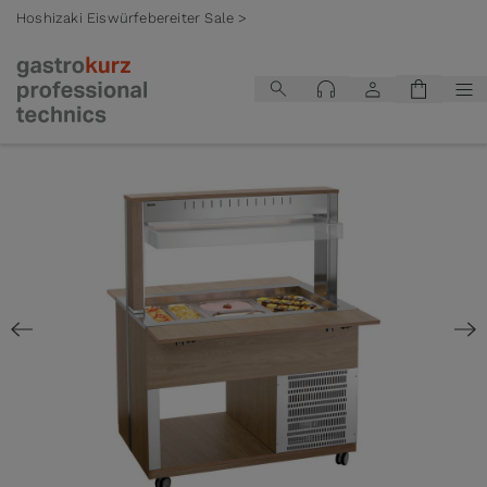
Hoshizaki Eiswürfebereiter Sale >
Zum Inhalt springen