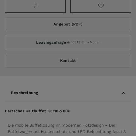
Angebot (PDF)
Leasinganfrage
ab 102,19 € im Monat
Kontakt
Beschreibung
Bartscher Kaltbuffet K3110-200U
Die mobile Buffetlösung im modernen Holzdesign – Der
Buffetwagen mit Hustenschutz und LED-Beleuchtung fasst 3