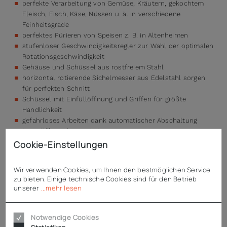
perfekte Verarbeitung von Gemüse, Kräutern, gekochtem
Fleisch, Fisch, Käse, Nüssen u. ä. in verschiedene
Feinheitsgrade
perfektes Pürieren von Speisen z. B. in Altenheimen
stufenloser Geschwindigkeitsregler zur Wahl der optimalen
Rotationsgeschwindigkeit
Gehäuse und Schüssel aus rostfreiem Stahl
horizontal rotierende Sichelmesser aus Edelstahl sorgen
für perfekten Schnitt
Schüssel mit Einfüllöffnung und Griffen für größte
Handlichkeit
gefahrloses Arbeiten dank automatischer Abschaltung
beim Öffnen des Deckels
Cookie-Einstellungen
Enthaltenes Zubehör
Wir verwenden Cookies, um Ihnen den bestmöglichen Service
1 Standardmesser glatt
zu bieten. Einige technische Cookies sind für den Betrieb
unserer
...mehr lesen
Technische Daten
Notwendige Cookies