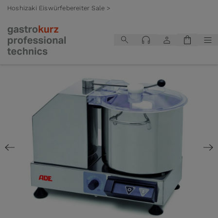
Hoshizaki Eiswürfebereiter Sale >
Zum Inhalt springen