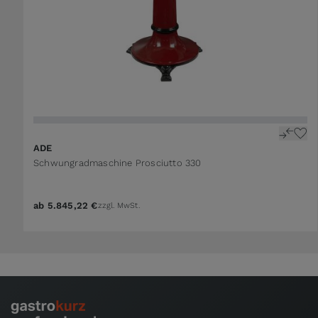
The price depends on the options chosen on the 
ADE
Schwungradmaschine Prosciutto 330
ab
5.845,22 €
zzgl. MwSt.