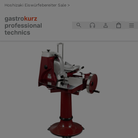
Hoshizaki Eiswürfebereiter Sale >
Zum Inhalt springen