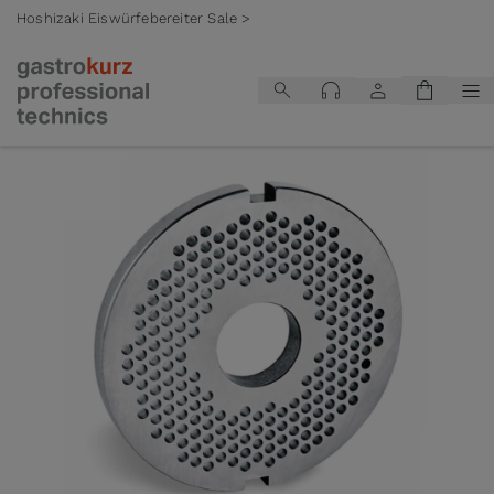
Hoshizaki Eiswürfebereiter Sale >
Zum Inhalt springen