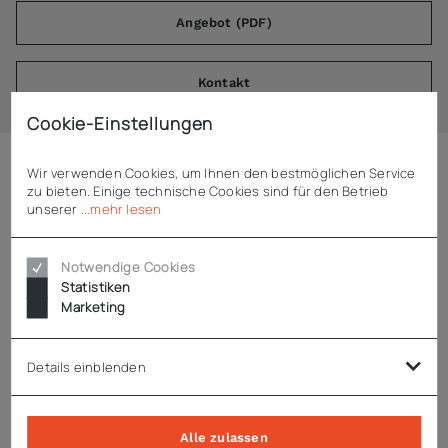
Angebot (PDF)
Kontakt
Cookie-Einstellungen
Wir verwenden Cookies, um Ihnen den bestmöglichen Service
Beschreibung
zu bieten. Einige technische Cookies sind für den Betrieb
unserer
...mehr lesen
ADE Lochscheibe 7,8 mm Inox FL82
Notwendige Cookies
Statistiken
Lochscheibe Ø 7,8 mm Inox
Marketing
passend für ADE Fleischwolf FL82
Details einblenden
Technische Daten
Alle zulassen