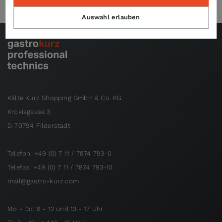
Auswahl erlauben
Kälte Kurz Shopping GmbH & Co. KG
Krokisgasse 3
D-70794 Filderstadt
Telefon: +49 (0) 7 11 / 7874 793-0
Telefax: +49 (0) 7 11 / 7874 793-10
mail@gastro-kurz.com
Mo - Do: 9 - 12 und 13 - 17 Uhr