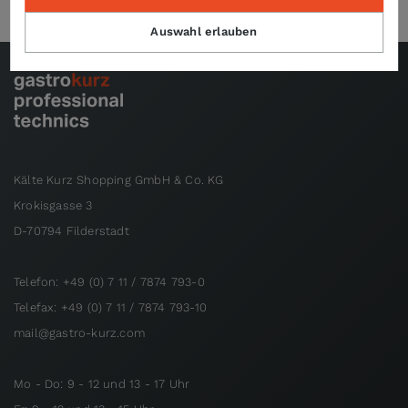
Auswahl erlauben
Kälte Kurz Shopping GmbH & Co. KG
Krokisgasse 3
D-70794 Filderstadt
Telefon: +49 (0) 7 11 / 7874 793-0
Telefax: +49 (0) 7 11 / 7874 793-10
mail@gastro-kurz.com
Mo - Do: 9 - 12 und 13 - 17 Uhr