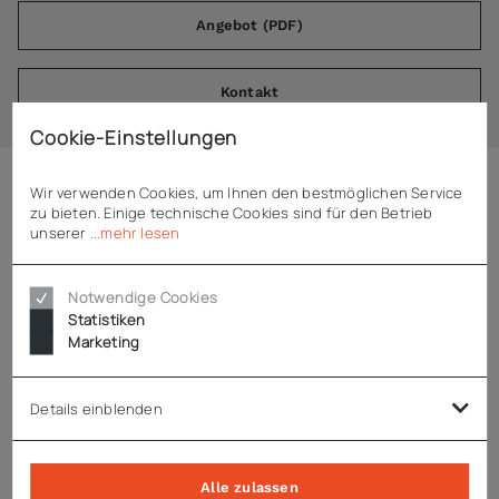
Angebot (PDF)
Kontakt
Cookie-Einstellungen
Wir verwenden Cookies, um Ihnen den bestmöglichen Service
Beschreibung
zu bieten. Einige technische Cookies sind für den Betrieb
unserer
...mehr lesen
ADE Lochscheibe 7,8 mm Inox FL-E-2200
Notwendige Cookies
Statistiken
Lochscheibe Ø 7,8 mm Inox
Marketing
passend für ADE Fleischwolf FL-E-2200
Details einblenden
Technische Daten
Alle zulassen