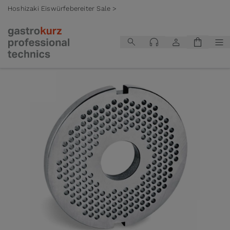
Hoshizaki Eiswürfebereiter Sale >
Zum Inhalt springen