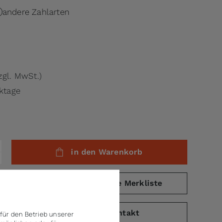
andere Zahlarten
zgl. MwSt.)
rktage
in den Warenkorb
eichsliste
auf die Merkliste
PDF)
Kontakt
für den Betrieb unserer