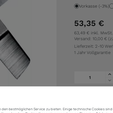
Vorkasse (-3%)
53,35 €
63,49 €
inkl. MwSt.
Versand: 10,00 €
(z
Lieferzeit: 2-10 We
1 Jahr Vollgarantie
Menge
auf die Vergl
Angebot (
 den bestmöglichen Service zu bieten. Einige technische Cookies sind 