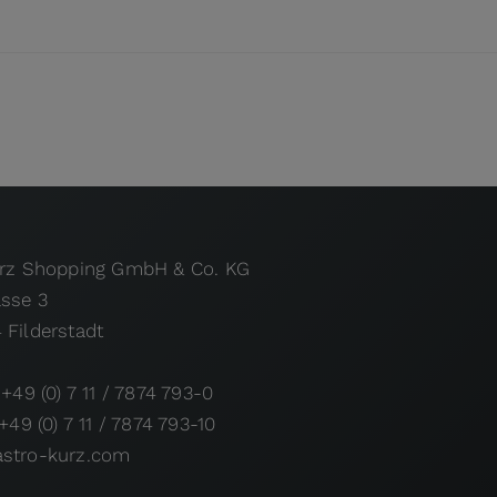
urz Shopping GmbH & Co. KG
asse 3
 Filderstadt
 +49 (0) 7 11 / 7874 793-0
 +49 (0) 7 11 / 7874 793-10
stro-kurz.com