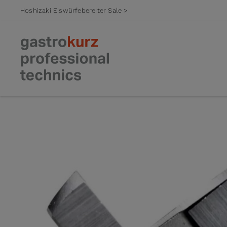
Hoshizaki Eiswürfebereiter Sale >
Zum Inhalt springen