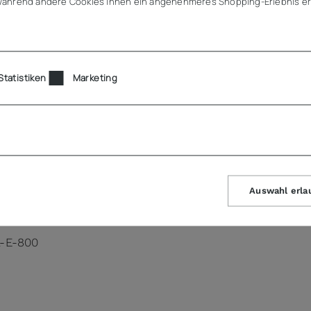
ährend andere Cookies Ihnen ein angenehmeres Shopping-Erlebnis er
Statistiken
Marketing
Auswahl erla
L-E-800