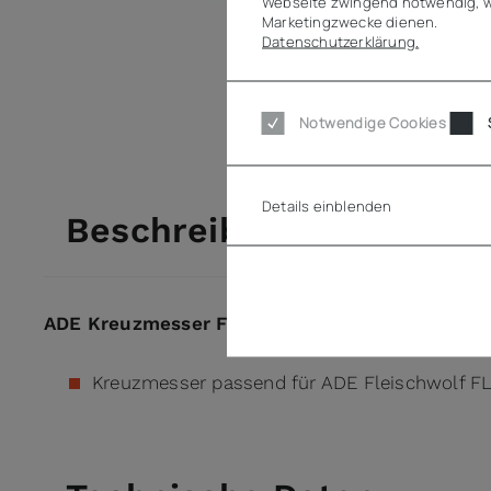
Webseite zwingend notwendig, w
Marketingzwecke dienen.
Datenschutzerklärung.
Notwendige Cookies
Details einblenden
Beschreibung
ADE Kreuzmesser FL-E-800
Kreuzmesser passend für ADE Fleischwolf F