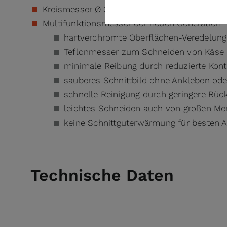
Kreismesser Ø 300 mm, glatt mit 2 Ebenen-Pr
Multifunktionsmesser der neuen Generation
hartverchromte Oberflächen-Veredelung 
Teflonmesser zum Schneiden von Käse n
minimale Reibung durch reduzierte Kont
sauberes Schnittbild ohne Ankleben ode
schnelle Reinigung durch geringere Rück
leichtes Schneiden auch von großen M
keine Schnittguterwärmung für besten
Technische Daten