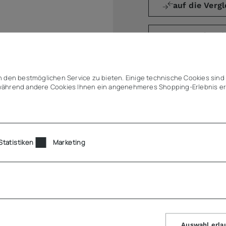
auf die Vergl
Angebot (
 den bestmöglichen Service zu bieten. Einige technische Cookies sind 
ährend andere Cookies Ihnen ein angenehmeres Shopping-Erlebnis er
Statistiken
Marketing
il H4050-0302
EL 2, DIAGONAL SN2, AUTOMATIC 300
Auswahl erla