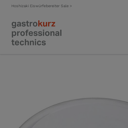
Hoshizaki Eiswürfebereiter Sale >
Zum Inhalt springen