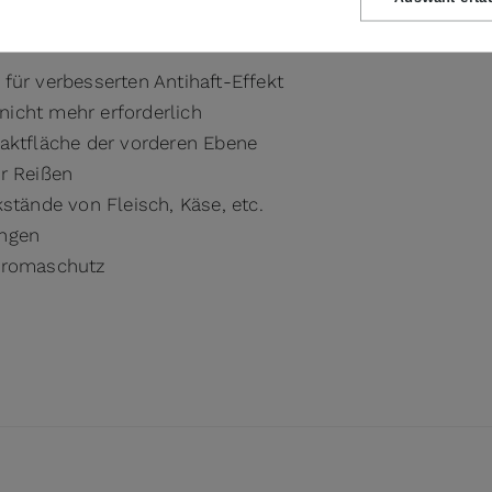
ofil
für verbesserten Antihaft-Effekt
icht mehr erforderlich
aktfläche der vorderen Ebene
r Reißen
stände von Fleisch, Käse, etc.
engen
 Aromaschutz