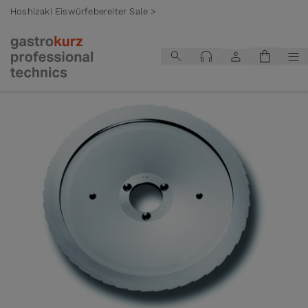
Hoshizaki Eiswürfebereiter Sale >
Zum Inhalt springen