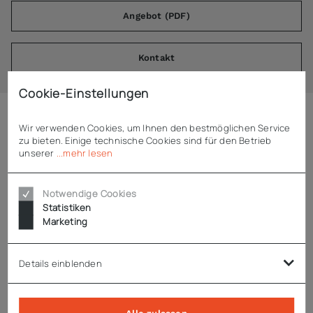
Angebot (PDF)
Kontakt
Cookie-Einstellungen
Wir verwenden Cookies, um Ihnen den bestmöglichen Service
Beschreibung
zu bieten. Einige technische Cookies sind für den Betrieb
unserer
...mehr lesen
ADE Kreismesser 220 mm, langverzahnt H4012-0010
Notwendige Cookies
passend für ADE Aufschnittmaschine SNACK 220
Statistiken
Marketing
Kreismesser Ø 220 mm, langverzahlt
aus verchromtem, gehärtetem Stahl
Details einblenden
Technische Daten