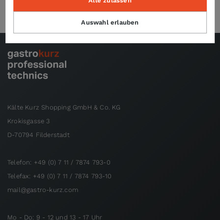
Alle zulassen
Auswahl erlauben
Kälte Kurz Shopping GmbH & Co. KG
Krokisgasse 3
D-70794 Filderstadt
Telefon: +49 (0) 7 11 / 7874 793-0
Telefax: +49 (0) 7 11 / 7874 793-10
mail@gastro-kurz.com
Mo - Do: 9 - 12 und 13 - 17 Uhr