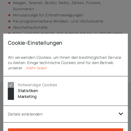
Wiegen, Tarieren, Brutto, Netto, Zählen, Prozent,
Summieren
Minusanzeige für Entnahmewägungen
frei programmierbare Mindest- und Höchstwerte
Abschaltautomatik
Netz- und Akkubetrieb, Akkubetrieb mit bis zu 100 Stunden
Betriebsdauer
Cookie-Einstellungen
Wir verwenden Cookies, um Ihnen den bestmöglichen Service
zu bieten. Einige technische Cookies sind für den Betrieb
Technische Daten
unserer
...mehr lesen
Notwendige Cookies
Statistiken
Marketing
Ähnliche Artikel
KONFIGURIERBAR
Details einblenden