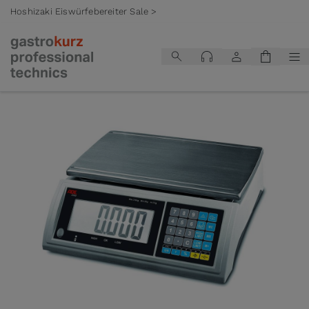
Hoshizaki Eiswürfebereiter Sale >
Zum Inhalt springen